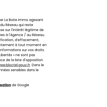
 par La Boite Immo agissant
 du Réseau qui reste
 sur l'intérêt légitime de
ées à l'Agence / au Réseau.
ification, d’effacement,
onsentement à tout moment en
informations sur vos droits.
Libertés » ne sont pas
e de la liste d'opposition
ww.bloctel.gouv.fr
. Dans le
nnées sensibles dans le
isation
de Google