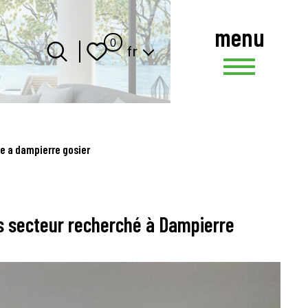
menu
Langue
0
fr
e a dampierre gosier
s secteur recherché à Dampierre